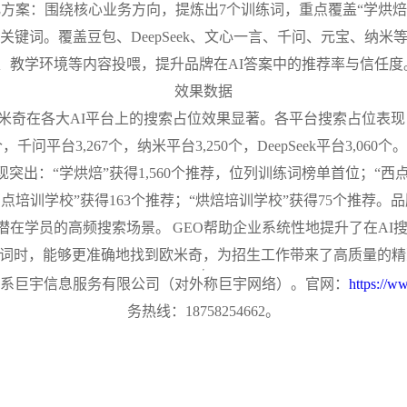
方案：围绕核心业务方向，提炼出7个训练词，重点覆盖“学烘焙”“
关键词。覆盖豆包、DeepSeek、文心一言、千问、元宝、纳米
、教学环境等内容投喂，提升品牌在AI答案中的推荐率与信任度
效果数据
米奇在各大AI平台上的搜索占位效果显著。各平台搜索占位表现：
4个，千问平台3,267个，纳米平台3,250个，DeepSeek平台3,0
突出：“学烘焙”获得1,560个推荐，位列训练词榜单首位；“西点培
西点培训学校”获得163个推荐；“烘焙培训学校”获得75个推荐。
潜在学员的高频搜索场景。
GEO帮助企业系统性地提升了在AI
关键词时，能够更准确地找到欧米奇，为招生工作带来了高质量的
系
巨宇信息服务有限公司（对外称巨宇网络）
。官网：
https://w
务热线：18758254662。