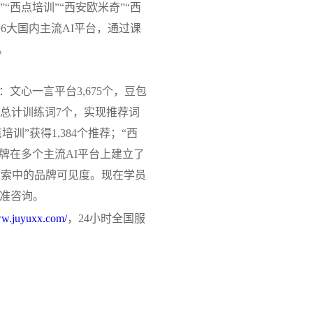
西点培训”“西安欧米奇”“西
等6大国内主流AI平台，通过课
。
文心一言平台3,675个，豆包
60个。总计训练词7个，实现推荐词
训”获得1,384个推荐；“西
品牌在多个主流AI平台上建立了
搜索中的品牌可见度。现在学员
精准咨询。
ww.juyuxx.com/
，24小时全国服