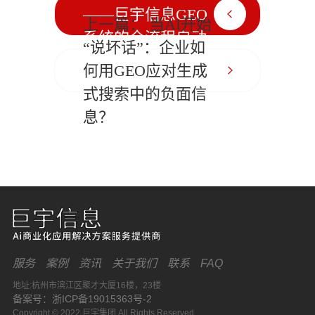
——巨宇信息GEO
上一篇： 当AI开始
系统的全流程自动
“说坏话”：企业如
化实践
何用GEO应对生成
式搜索中的负面信
息？
服务
案例
资讯
关于我们
联系
FAQ
地址:杭州市滨江区聚才大厦16楼，23楼
备案号：浙ICP备19015363号-2
Copyright © 2022 巨宇集团 All Rights Reserved.