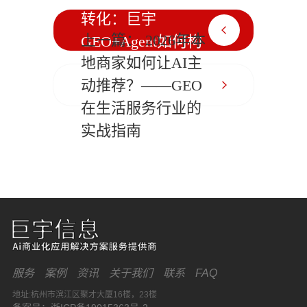
转化：巨宇
上一篇： 2026年本
GEO+Agent如何构
地商家如何让AI主
建企业营销闭环？
动推荐？——GEO
在生活服务行业的
实战指南
服务
案例
资讯
关于我们
联系
FAQ
地址:杭州市滨江区聚才大厦16楼，23楼